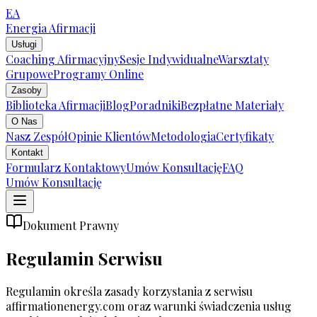
EA
Energia
Afirmacji
Usługi
Coaching Afirmacyjny
Sesje Indywidualne
Warsztaty
Grupowe
Programy Online
Zasoby
Biblioteka Afirmacji
Blog
Poradniki
Bezpłatne Materiały
O Nas
Nasz Zespół
Opinie Klientów
Metodologia
Certyfikaty
Kontakt
Formularz Kontaktowy
Umów Konsultację
FAQ
Umów Konsultację
Dokument Prawny
Regulamin Serwisu
Regulamin określa zasady korzystania z serwisu
affirmationenergy.com oraz warunki świadczenia usług