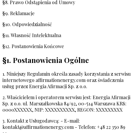
§8. Prawo Odstąpienia od Umowy
§9. Reklamacje
§10. Odpowiedzialność
§11. Własność Intelektualna
§12. Postanowienia Końcowe
§1. Postanowienia Ogólne
1. Niniejszy Regulamin określa zasady korzystania z serwisu
internetowego affirmationenergy.com oraz świadczenia
usług przez Energia Afirmacji Sp. z o.o.
2. Właścicielem i operatorem serwisu jest: Energia Afirmacji
Sp. z o.o. ul. Marszałkowska 84/92, 00-514 Warszawa KRS:
0000XXXXXX, NIP: XXXXXXXXXX, REGON: XXXXXXXXX
3. Kontakt z Usługodawcą: - E-mail:
kontakt@affirmationenergy.com
- Telefon: +48 22 350 89