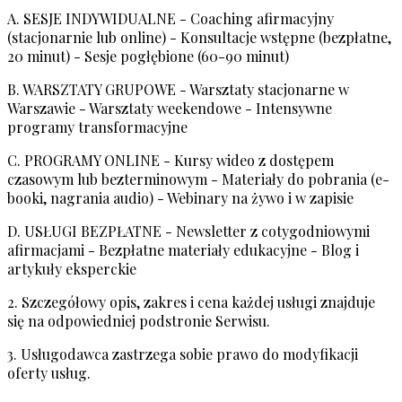
A. SESJE INDYWIDUALNE - Coaching afirmacyjny
(stacjonarnie lub online) - Konsultacje wstępne (bezpłatne,
20 minut) - Sesje pogłębione (60-90 minut)
B. WARSZTATY GRUPOWE - Warsztaty stacjonarne w
Warszawie - Warsztaty weekendowe - Intensywne
programy transformacyjne
C. PROGRAMY ONLINE - Kursy wideo z dostępem
czasowym lub bezterminowym - Materiały do pobrania (e-
booki, nagrania audio) - Webinary na żywo i w zapisie
D. USŁUGI BEZPŁATNE - Newsletter z cotygodniowymi
afirmacjami - Bezpłatne materiały edukacyjne - Blog i
artykuły eksperckie
2. Szczegółowy opis, zakres i cena każdej usługi znajduje
się na odpowiedniej podstronie Serwisu.
3. Usługodawca zastrzega sobie prawo do modyfikacji
oferty usług.