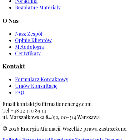
Poradniki
Bezpłatne Materiały
O Nas
Nasz Zespół
Opinie Klientów
Metodologia
Certyfikaty
Kontakt
Formularz Kontaktowy
Umów Konsultację
FAQ
Email:
kontakt@affirmationenergy.com
Tel:
+48 22 350 89 14
ul. Marszałkowska 84/92, 00-514 Warszawa
©
2026
Energia Afirmacji. Wszelkie prawa zastrzeżone.