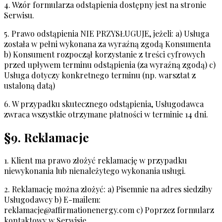
4. Wzór formularza odstąpienia dostępny jest na stronie
Serwisu.
5. Prawo odstąpienia NIE PRZYSŁUGUJE, jeżeli: a) Usługa
została w pełni wykonana za wyraźną zgodą Konsumenta
b) Konsument rozpoczął korzystanie z treści cyfrowych
przed upływem terminu odstąpienia (za wyraźną zgodą) c)
Usługa dotyczy konkretnego terminu (np. warsztat z
ustaloną datą)
6. W przypadku skutecznego odstąpienia, Usługodawca
zwraca wszystkie otrzymane płatności w terminie 14 dni.
§9. Reklamacje
1. Klient ma prawo złożyć reklamację w przypadku
niewykonania lub nienależytego wykonania usługi.
2. Reklamację można złożyć: a) Pisemnie na adres siedziby
Usługodawcy b) E-mailem:
reklamacje@affirmationenergy.com
c) Poprzez formularz
kontaktowy w Serwisie