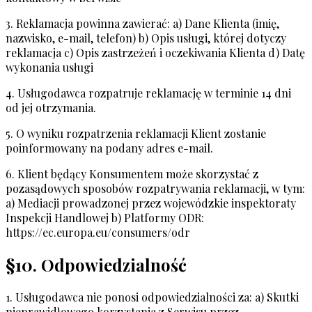
3. Reklamacja powinna zawierać: a) Dane Klienta (imię,
nazwisko, e-mail, telefon) b) Opis usługi, której dotyczy
reklamacja c) Opis zastrzeżeń i oczekiwania Klienta d) Datę
wykonania usługi
4. Usługodawca rozpatruje reklamację w terminie 14 dni
od jej otrzymania.
5. O wyniku rozpatrzenia reklamacji Klient zostanie
poinformowany na podany adres e-mail.
6. Klient będący Konsumentem może skorzystać z
pozasądowych sposobów rozpatrywania reklamacji, w tym:
a) Mediacji prowadzonej przez wojewódzkie inspektoraty
Inspekcji Handlowej b) Platformy ODR:
https://ec.europa.eu/consumers/odr
§10. Odpowiedzialność
1. Usługodawca nie ponosi odpowiedzialności za: a) Skutki
nieprawidłowego korzystania z Serwisu przez