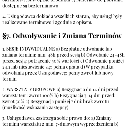
dostępne są bezterminowo
4. Usługodawca dokłada wszelkich starań, aby usługi były
realizowane terminowo i zgodnie z opisem.
§7. Odwoływanie i Zmiana Terminów
1. SESJE INDYWIDUALNE a) Bezpłatne odwołanie lub
zmiana terminu: min. 48h przed sesją b) Odwołanie 24-48h
przed sesją: potrącenie 50% wartości c) Odwołanie poniżej
24h lub niestawienie się: pełna opłata d) W przypadku
odwołania przez Usługodawcę: pełny zwrot lub nowy
termin
2. WARSZTATY GRUPOWE a) Rezygnacja do 14 dni przed
warsztatem: zwrot 100% b) Rezygnacja 7-14 dni przed:
zwrot 50% c) Rezygnacja poniżej 7 dni: brak zwrotu
(możliwość wskazania zastępcy)
3. Usługodawca zastrzega sobie prawo do: a) Zmiany
terminu warsztatu z min. 7-dniowym wyprzedzeniem b)