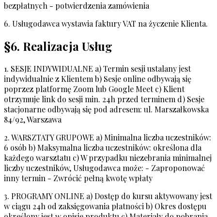
bezpłatnych - potwierdzenia zamówienia
6. Usługodawca wystawia faktury VAT na życzenie Klienta.
§6. Realizacja Usług
1. SESJE INDYWIDUALNE a) Termin sesji ustalany jest
indywidualnie z Klientem b) Sesje online odbywają się
poprzez platformę Zoom lub Google Meet c) Klient
otrzymuje link do sesji min. 24h przed terminem d) Sesje
stacjonarne odbywają się pod adresem: ul. Marszałkowska
84/92, Warszawa
2. WARSZTATY GRUPOWE a) Minimalna liczba uczestników:
6 osób b) Maksymalna liczba uczestników: określona dla
każdego warsztatu c) W przypadku niezebrania minimalnej
liczby uczestników, Usługodawca może: - Zaproponować
inny termin - Zwrócić pełną kwotę wpłaty
3. PROGRAMY ONLINE a) Dostęp do kursu aktywowany jest
w ciągu 24h od zaksięgowania płatności b) Okres dostępu
określony jest w opisie produktu c) Materiały do pobrania