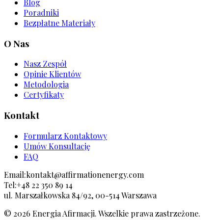
Blog
Poradniki
Bezpłatne Materiały
O Nas
Nasz Zespół
Opinie Klientów
Metodologia
Certyfikaty
Kontakt
Formularz Kontaktowy
Umów Konsultację
FAQ
Email:
kontakt@affirmationenergy.com
Tel:
+48 22 350 89 14
ul. Marszałkowska 84/92, 00-514 Warszawa
©
2026
Energia Afirmacji. Wszelkie prawa zastrzeżone.