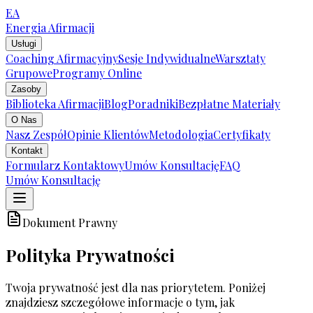
EA
Energia
Afirmacji
Usługi
Coaching Afirmacyjny
Sesje Indywidualne
Warsztaty
Grupowe
Programy Online
Zasoby
Biblioteka Afirmacji
Blog
Poradniki
Bezpłatne Materiały
O Nas
Nasz Zespół
Opinie Klientów
Metodologia
Certyfikaty
Kontakt
Formularz Kontaktowy
Umów Konsultację
FAQ
Umów Konsultację
Dokument Prawny
Polityka Prywatności
Twoja prywatność jest dla nas priorytetem. Poniżej
znajdziesz szczegółowe informacje o tym, jak